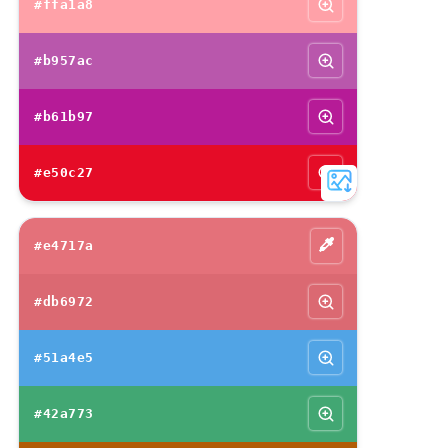
#ffa1a8
#b957ac
#b61b97
#e50c27
#e4717a
#db6972
#51a4e5
#42a773