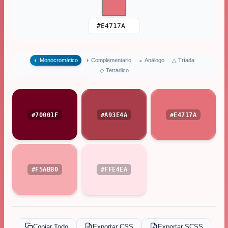
△
Tríada
◐
Monocromático
◑
Complementario
◒
Análogo
◇
Tetrádico
#70001F
#A93E4A
#E4717A
#F5ABB0
#FFE4EA
Copiar Todo
Exportar CSS
Exportar SCSS