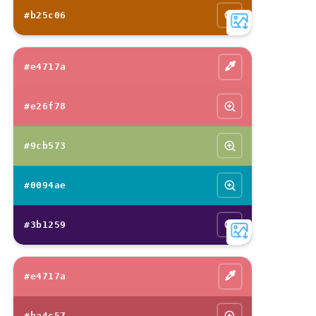
#b25c06
#e4717a
#e26f78
#9cb573
#0094ae
#3b1259
#e4717a
#ba4c57