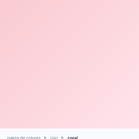
paleta de colores
rojo
coral
►
►