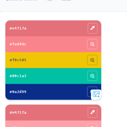
#e4717a
#fa848c
#f0c505
#00c1a3
#0a2d89
#e4717a