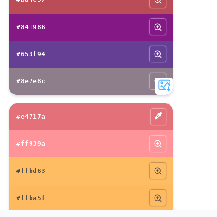
#841986
#653f94
#8e7e8c
#e4717a
#ff939a
#ffbd63
#ffba5f