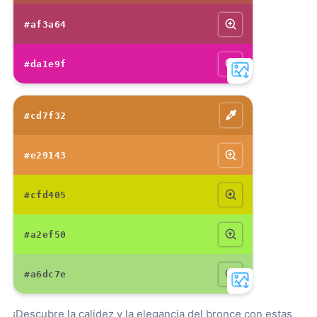
#af3a64
#da1e9f
#cd7f32
#e29143
#cfd405
#a2ef50
#a6dc7e
¡Descubre la calidez y la elegancia del bronce con estas