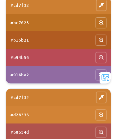
#cd7f32
#bc7023
#b15b21
#b94b56
#916ba2
#cd7f32
#d28336
#b0534d