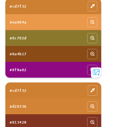
#cd7f32
#ea984a
#8c782d
#8a4b17
#8f0a82
#cd7f32
#d28336
#813420