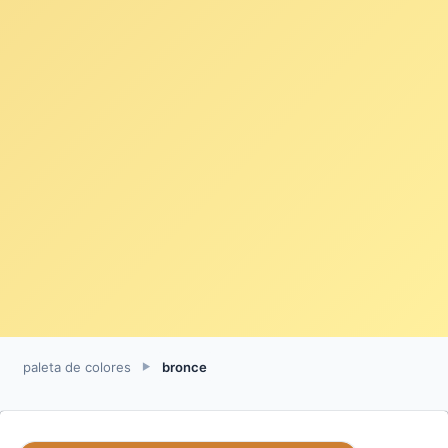
paleta de colores
bronce
►