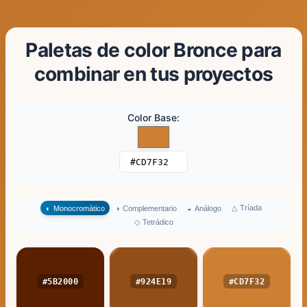
Paletas de color Bronce para
combinar en tus proyectos
Color Base
:
△
Tríada
◐
Monocromático
◑
Complementario
◒
Análogo
◇
Tetrádico
#5B2000
#924E19
#CD7F32