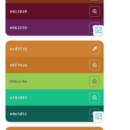
#611028
#662259
#cd7f32
#bf7426
#96cc4e
#19c087
#0e5d51