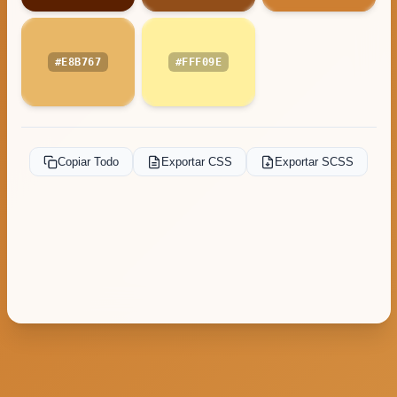
#E8B767
#FFF09E
Copiar Todo
Exportar CSS
Exportar SCSS