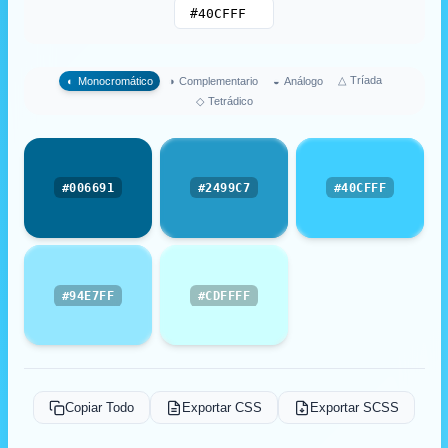
△
Tríada
◐
Monocromático
◑
Complementario
◒
Análogo
◇
Tetrádico
#006691
#2499C7
#40CFFF
#94E7FF
#CDFFFF
Copiar Todo
Exportar CSS
Exportar SCSS