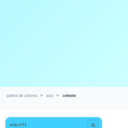
paleta de colores
azul
celeste
►
►
#40cfff