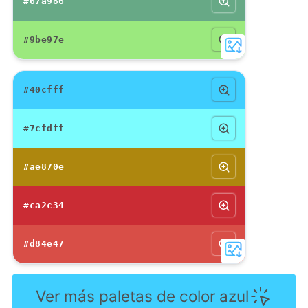
#67a986
#9be97e
#40cfff
#7cfdff
#ae870e
#ca2c34
#d84e47
Ver más paletas de color azul