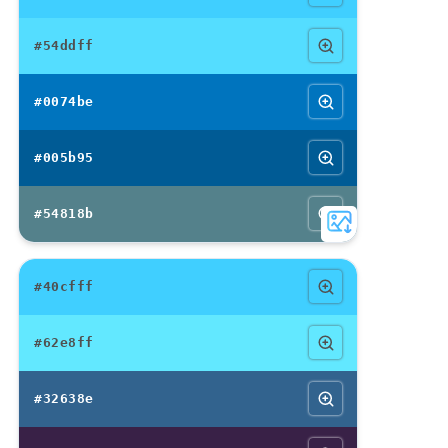
#54ddff
#0074be
#005b95
#54818b
#40cfff
#62e8ff
#32638e