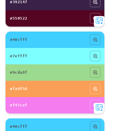
#392147
#550522
#40cfff
#7effff
#9cda8f
#fa9f58
#f47cef
#40cfff