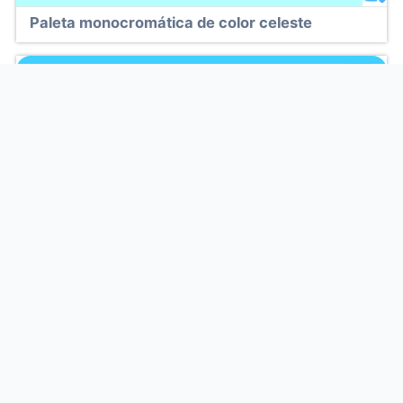
Paleta monocromática de color celeste
#40cfff
#7cdaf9
#b6ffff
#ff69b4
#ffa8d9
Combinación color celeste y rosado
#40cfff