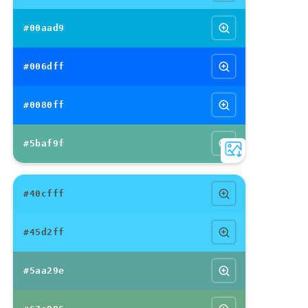
#00aad9
#006dff
#0080ff
#5baf9f
#40cfff
#45d2ff
#5aa29e