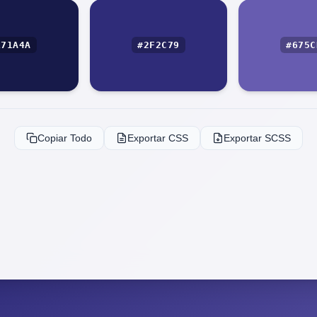
171A4A
#2F2C79
#675C
Copiar Todo
Exportar CSS
Exportar SCSS