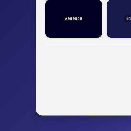
#000020
#