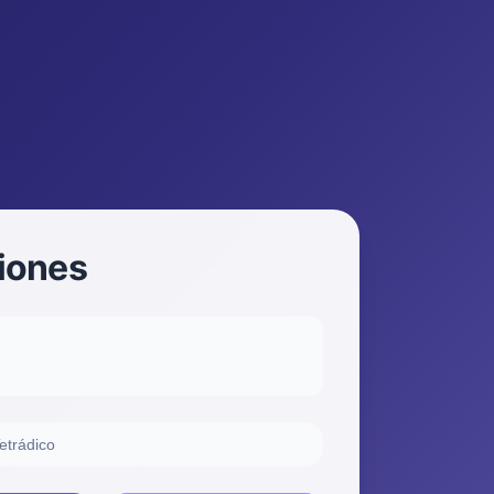
ciones
etrádico