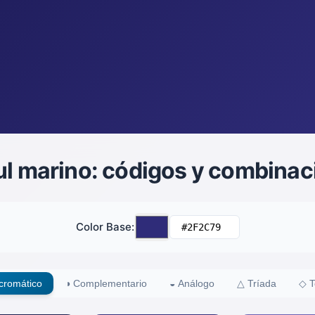
zul marino: códigos y combina
Color Base
:
romático
◑
Complementario
◒
Análogo
△
Tríada
◇
T