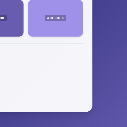
B0
#9F90EA