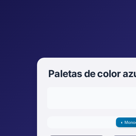
Paletas de color a
◐
Monoc