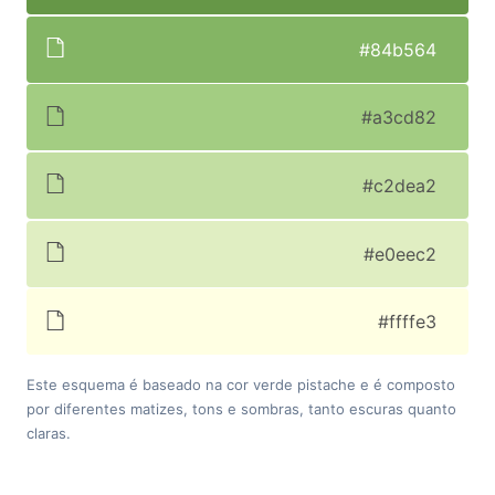
#84b564
#a3cd82
#c2dea2
#e0eec2
#ffffe3
Este esquema é baseado na cor verde pistache e é composto
por diferentes matizes, tons e sombras, tanto escuras quanto
claras.