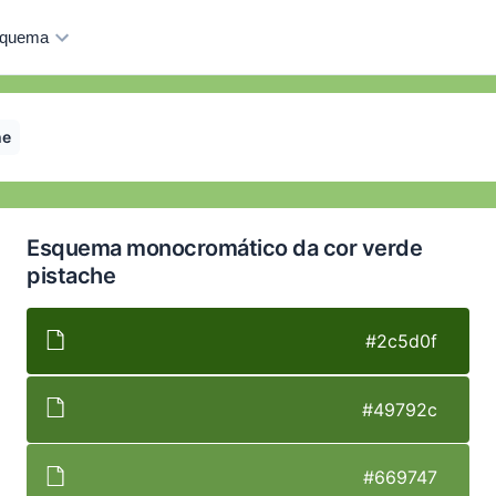
quema
he
Esquema monocromático da cor verde
pistache
#2c5d0f
#49792c
#669747