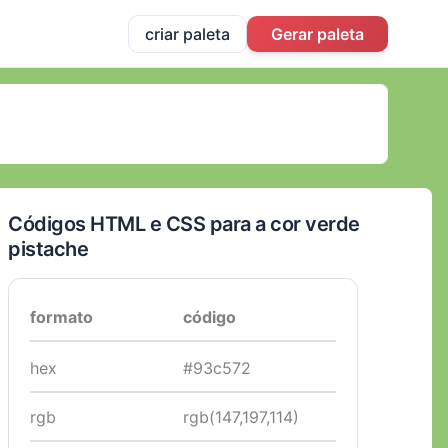
criar paleta
Gerar paleta
Códigos HTML e CSS para a cor verde
pistache
formato
código
hex
#93c572
rgb
rgb(147,197,114)