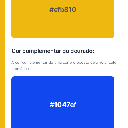
#efb810
Cor complementar do dourado:
A cor complementar de uma cor é o oposto dela no círculo
cromático
#1047ef