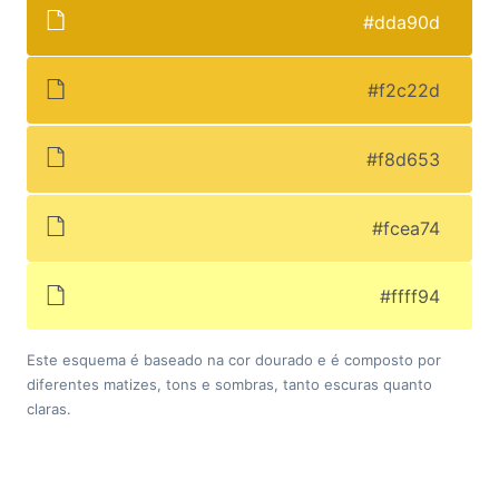
#dda90d
#f2c22d
#f8d653
#fcea74
#ffff94
Este esquema é baseado na cor dourado e é composto por
diferentes matizes, tons e sombras, tanto escuras quanto
claras.