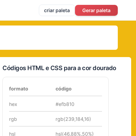
criar paleta
Gerar paleta
Códigos HTML e CSS para a cor dourado
formato
código
hex
#efb810
rgb
rgb(239,184,16)
hsl
hsl(46,88%,50%)