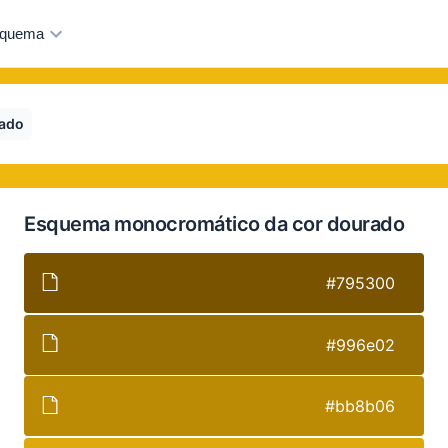
quema
ado
Esquema monocromático da cor dourado
#795300
#996e02
#bb8b06