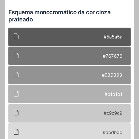
Esquema monocromático da cor cinza
prateado
#5a5a5a
#767676
#939393
#b1b1b1
#c9c9c9
#dbdbdb