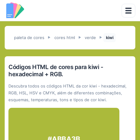
paleta de cores
cores html
verde
kiwi
►
►
►
Códigos HTML de cores para kiwi -
hexadecimal + RGB.
Descubra todos os códigos HTML da cor kiwi - hexadecimal,
RGB, HSL, HSV e CMYK, além de diferentes combinações,
esquemas, temperaturas, tons e tipos de cor kiwi.
#ABBA3B