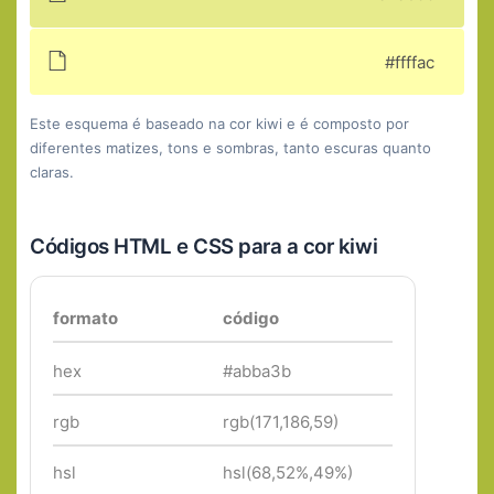
#ffffac
Este esquema é baseado na cor kiwi e é composto por
diferentes matizes, tons e sombras, tanto escuras quanto
claras.
Códigos HTML e CSS para a cor kiwi
formato
código
hex
#abba3b
rgb
rgb(171,186,59)
hsl
hsl(68,52%,49%)