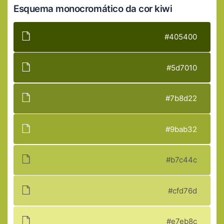
Esquema monocromático da cor kiwi
#405400
#5d7010
#7b8d22
#9bab32
#b7c44c
#cfd76d
#e7eb8c