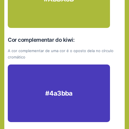
Cor complementar do kiwi:
A cor complementar de uma cor é o oposto dela no círculo
cromático
#4a3bba