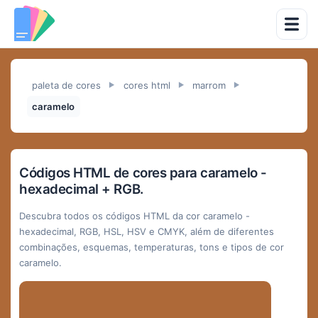
paleta de cores
cores html
marrom
►
►
►
caramelo
Códigos HTML de cores para caramelo -
hexadecimal + RGB.
Descubra todos os códigos HTML da cor caramelo -
hexadecimal, RGB, HSL, HSV e CMYK, além de diferentes
combinações, esquemas, temperaturas, tons e tipos de cor
caramelo.