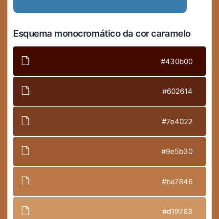
Esquema monocromático da cor caramelo
#430b00
#602614
#7e4022
#9e5b30
#ba7846
#d19763