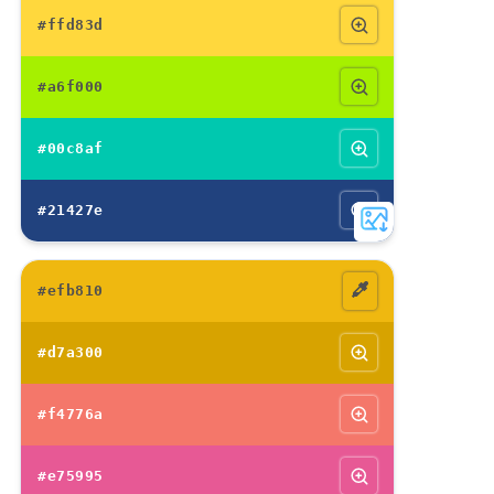
#ffd83d
#a6f000
#00c8af
#21427e
#efb810
#d7a300
#f4776a
#e75995