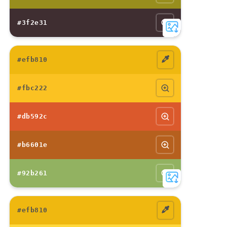
#3f2e31
#efb810
#fbc222
#db592c
#b6601e
#92b261
#efb810