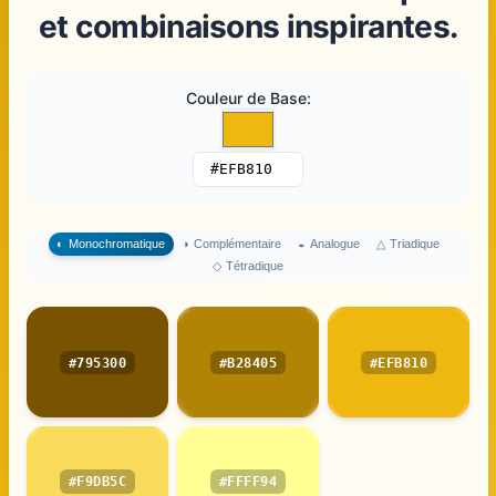
et combinaisons inspirantes.
Couleur de Base
:
△
Triadique
◐
Monochromatique
◑
Complémentaire
◒
Analogue
◇
Tétradique
#795300
#B28405
#EFB810
#F9DB5C
#FFFF94