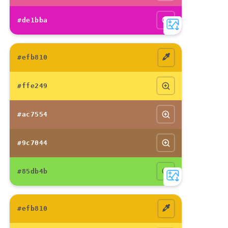
#de1bba
#efb810
#ffe249
#ac7554
#9c7044
#85db4b
#efb810