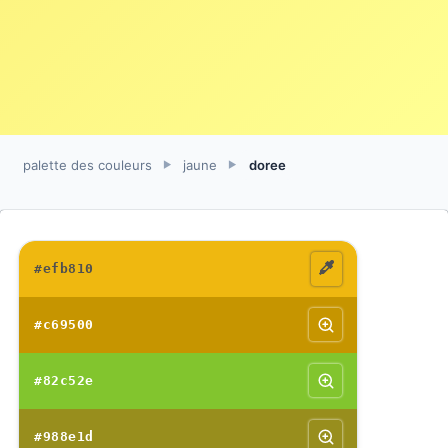
palette des couleurs
jaune
doree
►
►
#efb810
#c69500
#82c52e
#988e1d