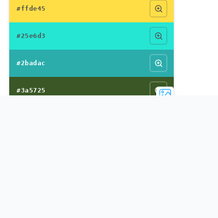
#ffde45
#25e6d3
#2badac
#3a5725
Voir plus de palettes de couleurs
La couleur dorée, également connue sous le nom d'or, fait
partie de la grande variété de
tons de jaune
, se
distingue par sa grande beauté et est un peu plus
sombre
que le jaune commun.