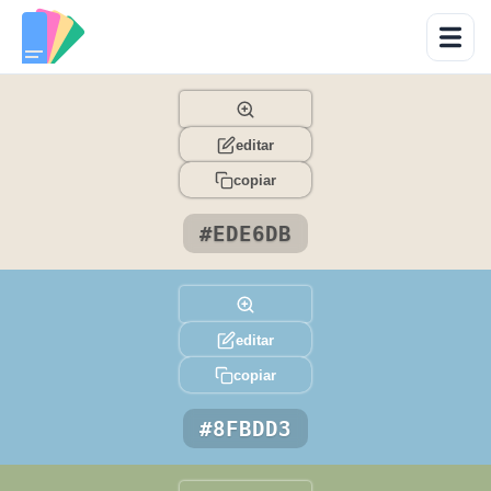
editar
copiar
#EDE6DB
editar
copiar
#8FBDD3