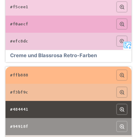
#f5cee1
#f0aecf
#efc8dc
Creme und Blassrosa Retro-Farben
#ffb888
#f3bf9c
#484441
#94918f