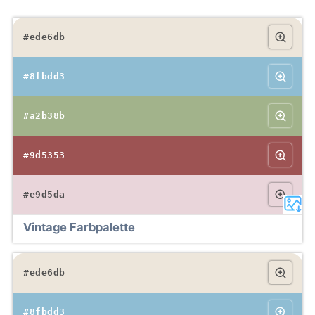
#ede6db
#8fbdd3
#a2b38b
#9d5353
#e9d5da
Vintage Farbpalette
#ede6db
#8fbdd3