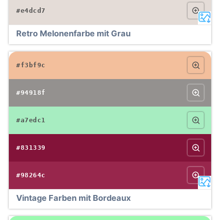
#e4dcd7
Retro Melonenfarbe mit Grau
#f3bf9c
#94918f
#a7edc1
#831339
#98264c
Vintage Farben mit Bordeaux