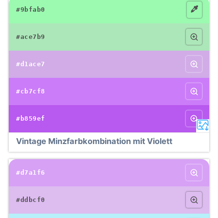
#9bfab0
#ace7b9
#d1ace7
#cb7cf8
#b859ef
Vintage Minzfarbkombination mit Violett
#d7a1f6
#ddbcf0