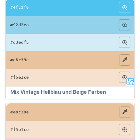
#4fc3f0
#92d2ea
#d3ecf5
#e8c39e
#f5e1ce
Mix Vintage Hellblau und Beige Farben
#e8c39e
#f5e1ce