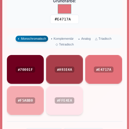
Grundfarbe
:
△
Triadisch
◐
Monochromatisch
◑
Komplementär
◒
Analog
◇
Tetradisch
#70001F
#A93E4A
#E4717A
#F5ABB0
#FFE4EA