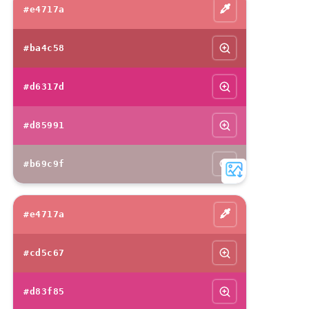
#e4717a
#ba4c58
#d6317d
#d85991
#b69c9f
#e4717a
#cd5c67
#d83f85