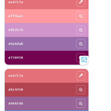
#e4717a
#ff9aa1
#d195cb
#9a6dab
#730450
#e4717a
#b14450
#996598