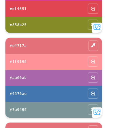
#df4651
#858b25
#e4717a
#ff9198
#aa66ab
#4376ae
#7a9498