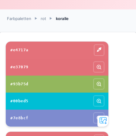
Farbpaletten
rot
koralle
►
►
#e4717a
#e37079
#93b75d
#00bed5
#7e8bcf