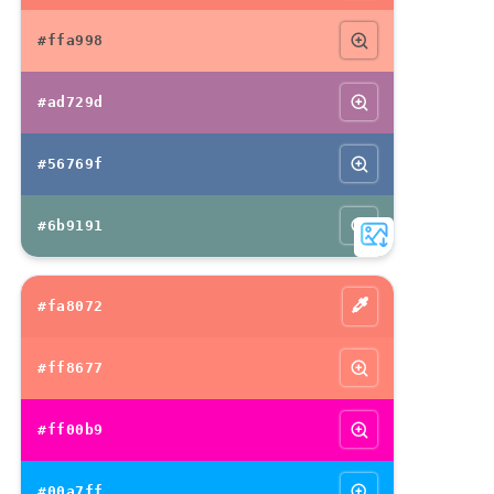
#ffa998
#ad729d
#56769f
#6b9191
#fa8072
#ff8677
#ff00b9
#00a7ff