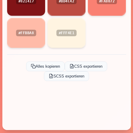
#821417
#BD4C42
#FA8072
#FFBBA8
#FFF4E1
Alles kopieren
CSS exportieren
SCSS exportieren