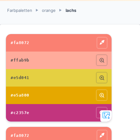
Farbpaletten
orange
lachs
►
►
#fa8072
#ffab9b
#e5d041
#e5a800
#c2357e
#fa8072