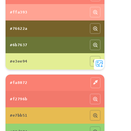
#ffa393
#76622a
#6b7637
#e3ee94
#fa8072
#f2796b
#e7bb51