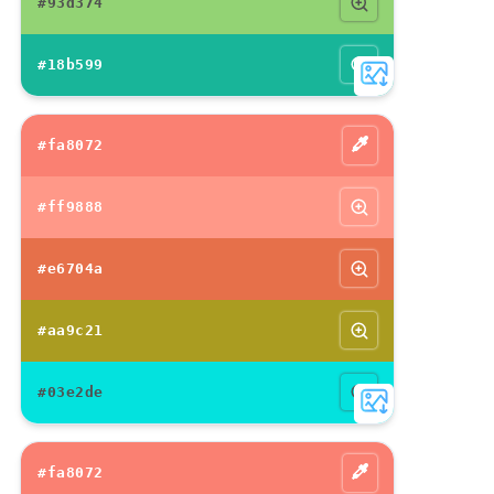
#93d374
#18b599
#fa8072
#ff9888
#e6704a
#aa9c21
#03e2de
#fa8072