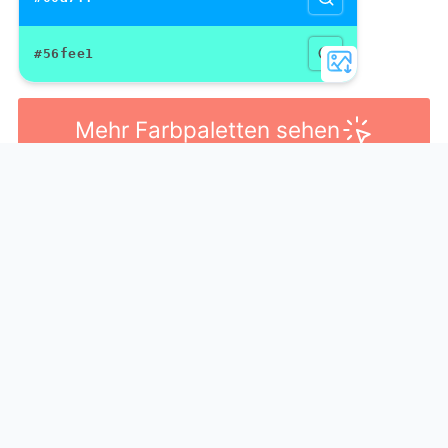
#56fee1
Mehr Farbpaletten sehen
Lachs ist ein Farbton
, der in der Mitte von
Orange
und
Rosa
liegt, obwohl er dem Orange viel näher ist, ist er
sehr schön und leicht in jedem Design zu kombinieren.
Lachs vs Koralle
#6d0006
#b2443a