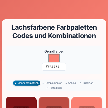
Lachsfarbene Farbpaletten
Codes und Kombinationen
Grundfarbe
:
△
Triadisch
◐
Monochromatisch
◑
Komplementär
◒
Analog
◇
Tetradisch